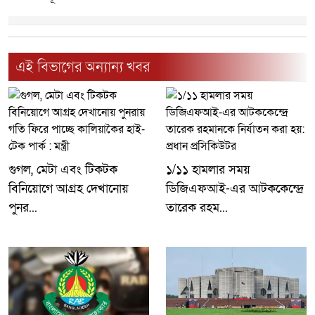
এই বিভাগের অন্যান্য খবর
গুগল, মেটা এবং টিকটক
১/১১ হামলার সময়
বিনিয়োগে আগ্রহ দেখানোয়
ডিজিএফআই-এর আটককেন্দ্রে
পুনর...
তারেক রহম...