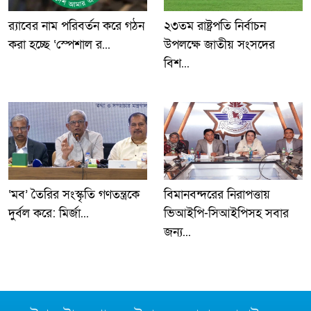
র‍্যাবের নাম পরিবর্তন করে গঠন
২৩তম রাষ্ট্রপতি নির্বাচন
করা হচ্ছে ‘স্পেশাল র...
উপলক্ষে জাতীয় সংসদের
বিশ...
‘মব’ তৈরির সংস্কৃতি গণতন্ত্রকে
বিমানবন্দরের নিরাপত্তায়
দুর্বল করে: মির্জা...
ভিআইপি-সিআইপিসহ সবার
জন্য...