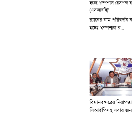
র‍্যাবের নাম পরিবর্তন
হচ্ছে ‘স্পেশাল র...
বিমানবন্দরের নিরাপত্
সিআইপিসহ সবার জন্য