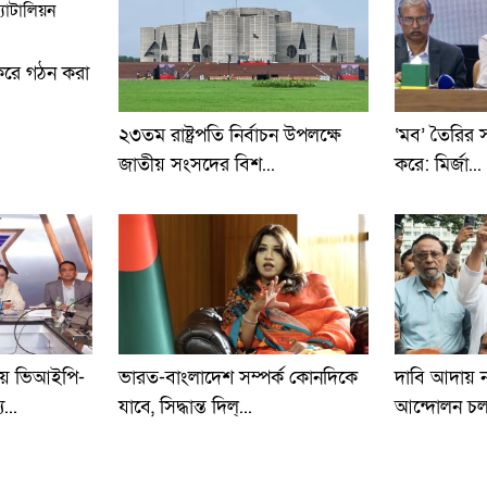
 করে গঠন করা
২৩তম রাষ্ট্রপতি নির্বাচন উপলক্ষে
‘মব’ তৈরির সংস
জাতীয় সংসদের বিশ...
করে: মির্জা...
তায় ভিআইপি-
ভারত-বাংলাদেশ সম্পর্ক কোনদিকে
দাবি আদায় না
...
যাবে, সিদ্ধান্ত দিল্...
আন্দোলন চলব