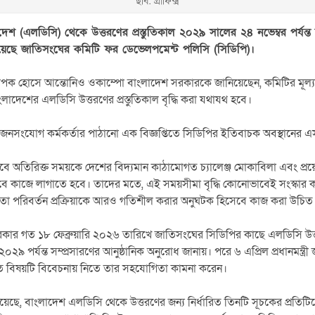
ছবি: গ্রাফিক্স
দেশ (এলডিসি) থেকে উত্তরণের প্রস্তুতিকাল ২০২৯ সালের ২৪ নভেম্বর পর্যন্ত ব
য়েছে জাতিসংঘের কমিটি ফর ডেভেলপমেন্ট পলিসি (সিডিপি)।
ধ্যাপক হোসে আন্তোনিও ওকাম্পো বাংলাদেশ সরকারকে জানিয়েছেন, কমিটির মূল্
লাদেশের এলডিসি উত্তরণের প্রস্তুতিকাল বৃদ্ধি করা যথাযথ হবে।
লয়ের জনসংযোগ কর্মকর্তার পাঠানো এক বিজ্ঞপ্তিতে সিডিপির ইতিবাচক অবস্থানের
বে অতিরিক্ত সময়কে দেশের বিদ্যমান কাঠামোগত চ্যালেঞ্জ মোকাবিলা এবং প্র
বে কাজে লাগাতে হবে। তাদের মতে, এই সময়সীমা বৃদ্ধি কোনোভাবেই সংস্কার কা
 তা পরিবর্তন প্রক্রিয়াকে আরও গতিশীল করার অনুঘটক হিসেবে কাজ করা উচিত
কার গত ১৮ ফেব্রুয়ারি ২০২৬ তারিখে জাতিসংঘের সিডিপির কাছে এলডিসি উত্তর
০২৯ পর্যন্ত সম্প্রসারণের আনুষ্ঠানিক অনুরোধ জানায়। পরে ৬ এপ্রিল প্রধানমন্ত্
ে বিষয়টি বিবেচনায় নিতে তার সহযোগিতা কামনা করেন।
হয়েছে, বাংলাদেশ এলডিসি থেকে উত্তরণের জন্য নির্ধারিত তিনটি সূচকের প্রতিট