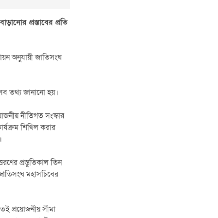
াড়ানোর প্রস্তাবের প্রতি
যায়ন অনুযায়ী জাতিসংঘ
 এসব তথ্য জানানো হয়।
য়োজনীয় নীতিগত সংস্কার
র্যক্রম শিথিল করার
।
ণের প্রস্তুতিকাল তিন
রী জাতিসংঘ মহাসচিবের
িতেই প্রয়োজনীয় সীমা