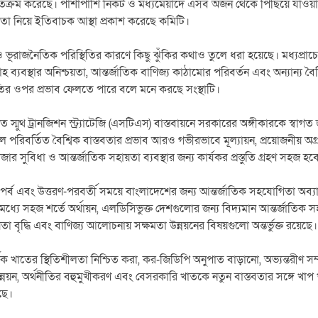
অতিক্রম করেছে। পাশাপাশি নিকট ও মধ্যমেয়াদে এসব অর্জন থেকে পিছিয়ে যাওয়া
তা নিয়ে ইতিবাচক আস্থা প্রকাশ করেছে কমিটি।
 ভূরাজনৈতিক পরিস্থিতির কারণে কিছু ঝুঁকির কথাও তুলে ধরা হয়েছে। মধ্যপ্রাচ্
 ব্যবস্থার অনিশ্চয়তা, আন্তর্জাতিক বাণিজ্য কাঠামোর পরিবর্তন এবং অন্যান্য বৈশ্ব
তুতির ওপর প্রভাব ফেলতে পারে বলে মনে করছে সংস্থাটি।
ত স্মুথ ট্রানজিশন স্ট্র্যাটেজি (এসটিএস) বাস্তবায়নে সরকারের অঙ্গীকারকে স্বা
িত হলে পরিবর্তিত বৈশ্বিক বাস্তবতার প্রভাব আরও গভীরভাবে মূল্যায়ন, প্রয়োজনীয় অগ
ার সুবিধা ও আন্তর্জাতিক সহায়তা ব্যবস্থার জন্য কার্যকর প্রস্তুতি গ্রহণ সহজ হব
তি পর্ব এবং উত্তরণ-পরবর্তী সময়ে বাংলাদেশের জন্য আন্তর্জাতিক সহযোগিতা অব
ধ্যে সহজ শর্তে অর্থায়ন, এলডিসিভুক্ত দেশগুলোর জন্য বিদ্যমান আন্তর্জাতিক সহ
য়তা বৃদ্ধি এবং বাণিজ্য আলোচনায় সক্ষমতা উন্নয়নের বিষয়গুলো অন্তর্ভুক্ত রয়েছে।
ক খাতের স্থিতিশীলতা নিশ্চিত করা, কর-জিডিপি অনুপাত বাড়ানো, অভ্যন্তরীণ সম্
নয়ন, অর্থনীতির বহুমুখীকরণ এবং বেসরকারি খাতকে নতুন বাস্তবতার সঙ্গে খাপ খা
ছে।