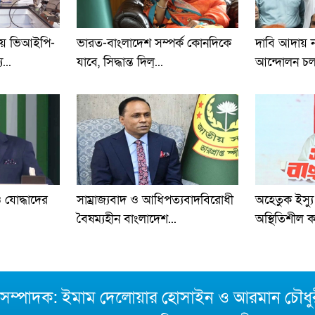
তায় ভিআইপি-
ভারত-বাংলাদেশ সম্পর্ক কোনদিকে
দাবি আদায় না
...
যাবে, সিদ্ধান্ত দিল্...
আন্দোলন চলব
 যোদ্ধাদের
সাম্রাজ্যবাদ ও আধিপত্যবাদবিরোধী
অহেতুক ইস্য
বৈষম্যহীন বাংলাদেশ...
অস্থিতিশীল কর
া সম্পাদক: ইমাম দেলোয়ার হোসাইন ও আরমান চৌধু