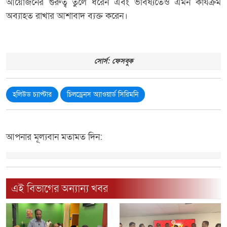
আয়োজনের গুরুত্ব তুলে ধরেন এবং ভবিষ্যতেও এমন কার্যক্রম
অব্যাহত রাখার আশাবাদ ব্যক্ত করেন।
সোর্স: ফেসবুক
হলিউড চ্যাপ্টার
চিলড্রেনস অ্যাওয়ার্ড সিরিমনি
আপনার মূল্যবান মতামত দিন:
এই বিভাগের অন্যান্য খবর