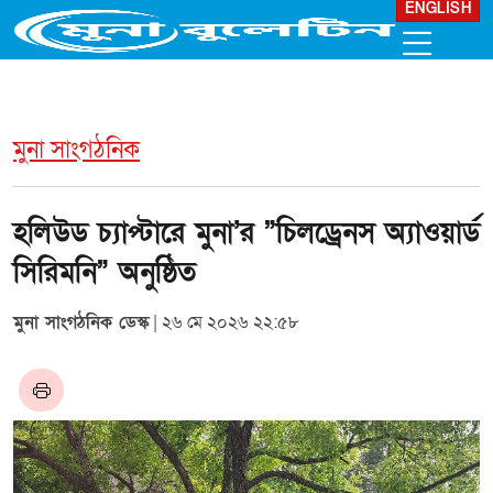
ENGLISH
মুনা সাংগঠনিক
হলিউড চ্যাপ্টারে মুনা’র ”চিলড্রেনস অ্যাওয়ার্ড
সিরিমনি” অনুষ্ঠিত
মুনা সাংগঠনিক ডেস্ক
| ২৬ মে ২০২৬ ২২:৫৮