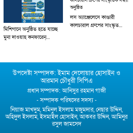
লস অ্যাঞ্জেলেসে কাণ্ডারী
কালচারাল গ্রুপের সাংস্কৃত...
মিশিগানে অনুষ্ঠিত হতে যাচ্ছে
মুনা দাওয়াহ কনফারেন্...
উপদেষ্টা সম্পাদক: ইমাম দেলোয়ার হোসাইন ও
আরমান চৌধুরী সিপিএ
প্রধান সম্পাদক: আনিসুর রহমান গাজী
- সম্পাদক পরিষদের সদস্য -
নিয়াজ মাখদুম, মমিনুল ইসলাম মজুমদার, নেছার উদ্দিন,
অহিদুল ইসলাম, ইসমাইল হোসাইন, আকবর উদ্দিন, আমিনুর
রসুল জামসেদ