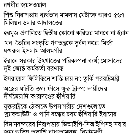
রণধীর জয়সওয়াল
শিশু নিরাপত্তায় ব্যর্থতার মামলায় মেটাকে আরও ৫৬৭
মিলিয়ন ডলার আদালতের
হরমুজ প্রণালিতে দ্বিতীয় কোনো করিডর মানবে না ইরান
‘মব’ তৈরির সংস্কৃতি গণতন্ত্রকে দুর্বল করে: মির্জা
ফখরুল ইসলাম আলমগীর
ইরানে সরকার উৎখাতের পরিকল্পনা ব্যর্থ; মোসাদের
দুই জ্যেষ্ঠ কর্মকর্তা বরখাস্ত
ইসরায়েল ফিলিস্তিনে শান্তি চায় না: তুর্কি পররাষ্ট্রমন্ত্রী
অস্ত্রের ঘাটতি তথ্য ফাঁসে ক্ষুব্ধ ট্রাম্প: দায়ীদের
দীর্ঘমেয়াদি কারাদণ্ডের হুঁশিয়ারি
যুক্তরাষ্ট্রকে ঠেকাতে উপসাগরীয় দেশগুলোতে
‘ব্ল্যাকআউট’ ও পানি বন্ধের চরম হুঁশিয়ারি ইরানের
বিমানবন্দরের নিরাপত্তায় ভিআইপি-সিআইপিসহ সবার
জন্য অভিন্ন তল্লাশি বাধ্যতামূলক: বিমানমন্ত্রী