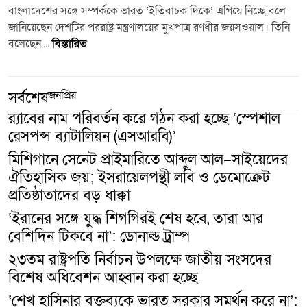
বাংলাদেশের সঙ্গে সম্পর্ককে ভারত ‘ইতিবাচক দিকে’ এগিয়ে নিচ্ছে বলে
জানিয়েছেন দেশটির পররাষ্ট্র মন্ত্রণালয়ের মুখপাত্র রণধীর জয়সওয়াল। তিনি
বলেছেন,...
বিস্তারিত
জনপ্রিয়
সর্বশেষ
র‍্যাবের নাম পরিবর্তন করে গঠন করা হচ্ছে ‘স্পেশাল
রেসপন্স ব্যাটালিয়ন (এসআরবি)’
মিশিগানে সেনেট প্রাইমারিতে আব্দুল আল–সাইয়েদের
ঐতিহাসিক জয়; ইসরায়েলপন্থী লবি ও ডেমোক্রেট
প্রতিষ্ঠাতাদের বড় ধাক্কা
‘ইরানের সঙ্গে যুদ্ধ শিগগিরই শেষ হবে, তারা আর
বেশিদিন টিকবে না’: ডোনাল্ড ট্রাম্প
২৩তম রাষ্ট্রপতি নির্বাচন উপলক্ষে জাতীয় সংসদের
বিশেষ অধিবেশন আহ্বান করা হচ্ছে
‘শেখ হাসিনার বক্তব্যকে ভারত সরকার সমর্থন করে না’: