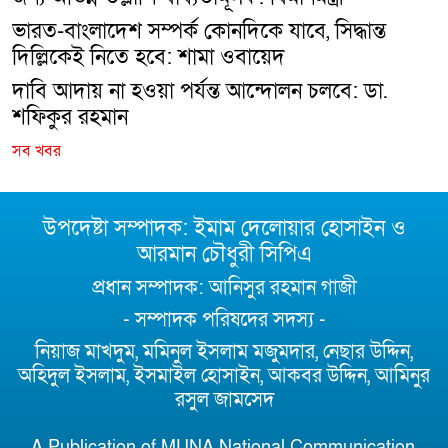
ভারত-বাংলাদেশ সম্পর্ক কোনদিকে যাবে, সিদ্ধান্ত
দিল্লিকেই নিতে হবে: শামা ওবায়েদ
দাবি আদায় না হওয়া পর্যন্ত আন্দোলন চলবে: ডা.
শফিকুর রহমান
সব খবর
উপদেষ্টা সম্পাদক: ইমাম দেলোয়ার হোসাইন ও
আরমান চৌধুরী সিপিএ
প্রধান সম্পাদক: আনিসুর রহমান গাজী
- সম্পাদক পরিষদের সদস্য -
নিয়াজ মাখদুম, মমিনুল ইসলাম মজুমদার, নেছার উদ্দিন,
অহিদুল ইসলাম, ইসমাইল হোসাইন, আকবর উদ্দিন, আমিনুর
রসুল জামসেদ
A Publication of MUNA National Communication,