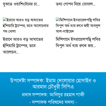
বুঝতে ওয়াশিংটনের চা...
তথ্য গোপন নিয়ে ডোনাল...
ইরানে আরও বড় আঘাতের
মিশিগানে ইসরায়েলপন্থি লবির
হুঁশিয়ারি ট্রাম্পের, তবে
বিপুল অর্থ ব্যয় রুখে জয়...
আলোচন...
উপদেষ্টা সম্পাদক: ইমাম দেলোয়ার হোসাইন ও
আরমান চৌধুরী সিপিএ
প্রধান সম্পাদক: আনিসুর রহমান গাজী
- সম্পাদক পরিষদের সদস্য -