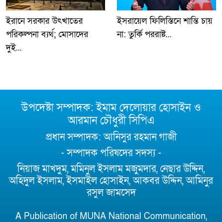
ইরানে সরকার উৎখাতের
ইসরায়েল ফিলিস্তিনে শান্তি চায়
পরিকল্পনা ব্যর্থ; মোসাদের
না: তুর্কি পররাষ্ট...
দুই...
উপদেষ্টা সম্পাদক: ইমাম দেলোয়ার হোসাইন ও
আরমান চৌধুরী সিপিএ
প্রধান সম্পাদক: আনিসুর রহমান গাজী
- সম্পাদক পরিষদের সদস্য -
নিয়াজ মাখদুম, মমিনুল ইসলাম মজুমদার, নেছার উদ্দিন,
অহিদুল ইসলাম, ইসমাইল হোসাইন, আকবর উদ্দিন, আমিনুর
রসুল জামসেদ
A Publication of MUNA National Communication,