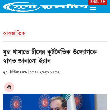
ENGLISH
আন্তর্জাতিক
যুদ্ধ থামাতে চীনের কূটনৈতিক উদ্যোগকে
স্বাগত জানালো ইরান
মুনা নিউজ ডেস্ক
| ১৫ মে ২০২৬ ১৭:৫২