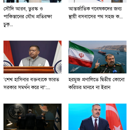
সৌদি আরব, তুরস্ক ও
আন্তর্জাতিক গবেষকদের জন্য
পাকিস্তানের যৌথ প্রতিরক্ষা
স্থায়ী বসবাসের পথ সহজ ক...
চুক্...
‘শেখ হাসিনার বক্তব্যকে ভারত
হরমুজ প্রণালিতে দ্বিতীয় কোনো
সরকার সমর্থন করে না’:...
করিডর মানবে না ইরান