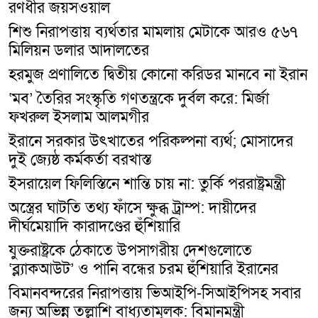
রণধীর জয়সওয়াল
শিশু নিরাপত্তায় ব্যর্থতার মামলায় মেটাকে আরও ৫৬৭
মিলিয়ন ডলার আদালতের
হরমুজ প্রণালিতে দ্বিতীয় কোনো করিডর মানবে না ইরান
‘মব’ তৈরির সংস্কৃতি গণতন্ত্রকে দুর্বল করে: মির্জা
ফখরুল ইসলাম আলমগীর
ইরানে সরকার উৎখাতের পরিকল্পনা ব্যর্থ; মোসাদের
দুই জ্যেষ্ঠ কর্মকর্তা বরখাস্ত
ইসরায়েল ফিলিস্তিনে শান্তি চায় না: তুর্কি পররাষ্ট্রমন্ত্রী
অস্ত্রের ঘাটতি তথ্য ফাঁসে ক্ষুব্ধ ট্রাম্প: দায়ীদের
দীর্ঘমেয়াদি কারাদণ্ডের হুঁশিয়ারি
যুক্তরাষ্ট্রকে ঠেকাতে উপসাগরীয় দেশগুলোতে
‘ব্ল্যাকআউট’ ও পানি বন্ধের চরম হুঁশিয়ারি ইরানের
বিমানবন্দরের নিরাপত্তায় ভিআইপি-সিআইপিসহ সবার
জন্য অভিন্ন তল্লাশি বাধ্যতামূলক: বিমানমন্ত্রী