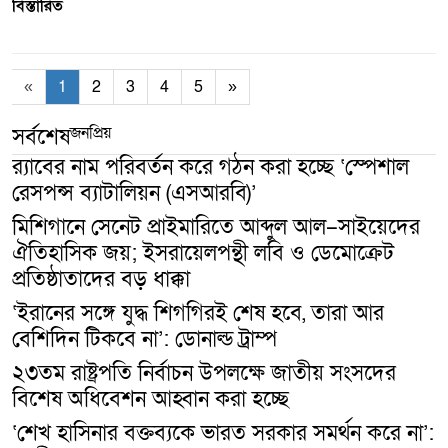
বিস্তারিত
«
1
2
3
4
5
»
জনপ্রিয়
সর্বশেষ
র‍্যাবের নাম পরিবর্তন করে গঠন করা হচ্ছে ‘স্পেশাল
রেসপন্স ব্যাটালিয়ন (এসআরবি)’
মিশিগানে সেনেট প্রাইমারিতে আব্দুল আল–সাইয়েদের
ঐতিহাসিক জয়; ইসরায়েলপন্থী লবি ও ডেমোক্রেট
প্রতিষ্ঠাতাদের বড় ধাক্কা
‘ইরানের সঙ্গে যুদ্ধ শিগগিরই শেষ হবে, তারা আর
বেশিদিন টিকবে না’: ডোনাল্ড ট্রাম্প
২৩তম রাষ্ট্রপতি নির্বাচন উপলক্ষে জাতীয় সংসদের
বিশেষ অধিবেশন আহ্বান করা হচ্ছে
‘শেখ হাসিনার বক্তব্যকে ভারত সরকার সমর্থন করে না’: