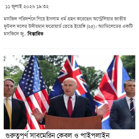
১১ জুলাই ২০২৬ ১৯:৩২
মসজিদ পরিদর্শনে গিয়ে ইসলাম ধর্ম গ্রহণ করেছেন অস্ট্রেলিয়ার জাতীয়
ফুটবল দলের উদীয়মান ফরোয়ার্ড তেতে ইয়েঙ্গি (২৫)। অ্যাডিলেডের একটি
মসজিদে জু...
বিস্তারিত
গুরুত্বপূর্ণ সাবমেরিন কেবল ও পাইপলাইন